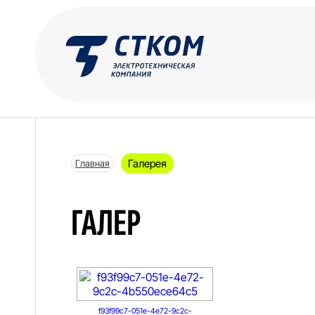
Галерея
Главная
ГАЛЕР
f93f99c7-051e-4e72-9c2c-